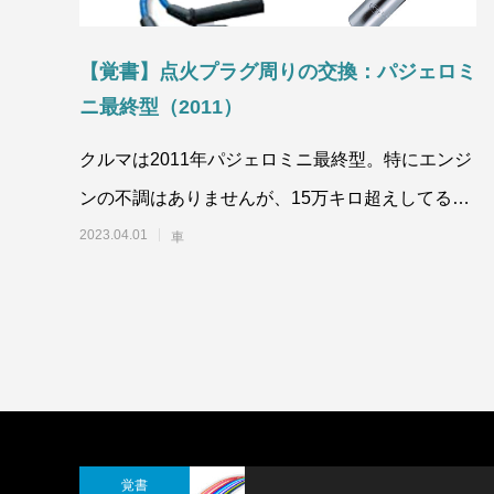
【覚書】点火プラグ周りの交換：パジェロミ
ニ最終型（2011）
クルマは2011年パジェロミニ最終型。特にエンジ
ンの不調はありませんが、15万キロ超えしてるの
で点火プラグの劣化なども気になったので、点火
2023.04.01
車
プ
覚書